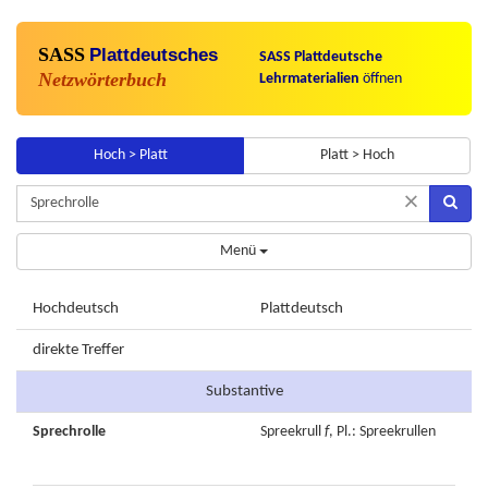
SASS
Plattdeutsches
SASS Plattdeutsche
Netzwörterbuch
Lehrmaterialien
öffnen
Hoch > Platt
Platt > Hoch
×
Menü
Hochdeutsch
Plattdeutsch
direkte Treffer
Substantive
Sprechrolle
Spreekrull
f
, Pl.: Spreekrullen