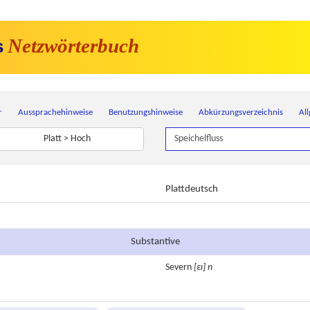
Netzwörterbuch
s
r
Aussprachehinweise
Benutzungshinweise
Abkürzungsverzeichnis
Al
Platt > Hoch
Plattdeutsch
Substantive
Severn
[εɪ]
n