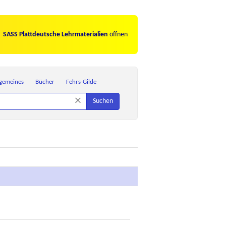
SASS Plattdeutsche Lehrmaterialien
öffnen
lgemeines
Bücher
Fehrs-Gilde
×
Suchen