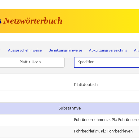
Netzwörterbuch
s
r
Aussprachehinweise
Benutzungshinweise
Abkürzungsverzeichnis
Al
Platt > Hoch
Plattdeutsch
Substantive
Fohrünnernehmen
n
, Pl.: Fohrünne
Fohrbedrief
m
, Pl.: Fohrbedrieven