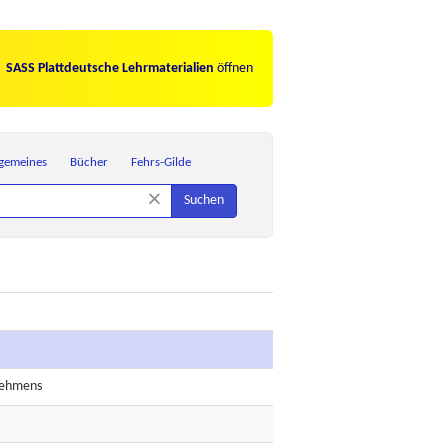
SASS Plattdeutsche Lehrmaterialien
öffnen
lgemeines
Bücher
Fehrs-Gilde
×
Suchen
rnehmens