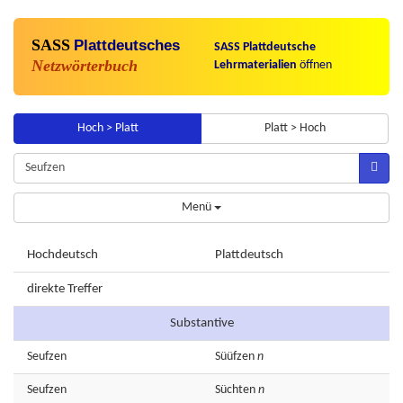
SASS
Plattdeutsches
SASS Plattdeutsche
Netzwörterbuch
Lehrmaterialien
öffnen
Hoch > Platt
Platt > Hoch
Menü
Hochdeutsch
Plattdeutsch
direkte Treffer
Substantive
Seufzen
Süüfzen
n
Seufzen
Süchten
n