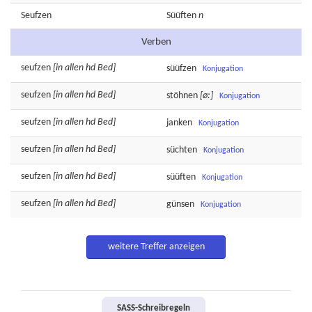
Seufzen
Süüften
n
Verben
seufzen
[in allen hd Bed]
süüfzen
Konjugation
seufzen
[in allen hd Bed]
stöhnen
[ø:]
Konjugation
seufzen
[in allen hd Bed]
janken
Konjugation
seufzen
[in allen hd Bed]
süchten
Konjugation
seufzen
[in allen hd Bed]
süüften
Konjugation
seufzen
[in allen hd Bed]
günsen
Konjugation
weitere Treffer anzeigen
SASS-Schreibregeln