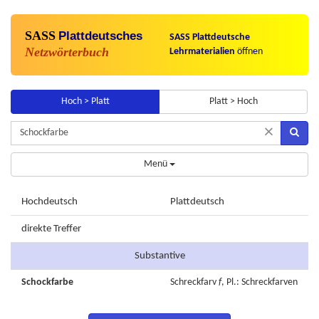
SASS
Plattdeutsches
SASS Plattdeutsche
Netzwörterbuch
Lehrmaterialien
öffnen
Hoch > Platt
Platt > Hoch
×
Menü
Hochdeutsch
Plattdeutsch
direkte Treffer
Substantive
Schockfarbe
Schreckfarv
f
, Pl.: Schreckfarven