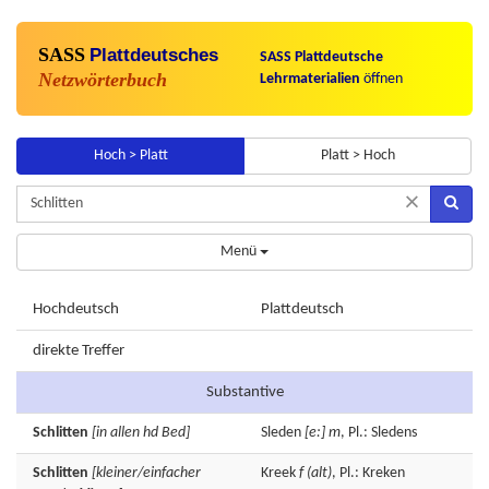
SASS
Plattdeutsches
SASS Plattdeutsche
Netzwörterbuch
Lehrmaterialien
öffnen
Hoch > Platt
Platt > Hoch
×
Menü
Hochdeutsch
Plattdeutsch
direkte Treffer
Substantive
Schlitten
[in allen hd Bed]
Sleden
[e:]
m
, Pl.: Sledens
Schlitten
[kleiner/einfacher
Kreek
f
(alt)
, Pl.: Kreken