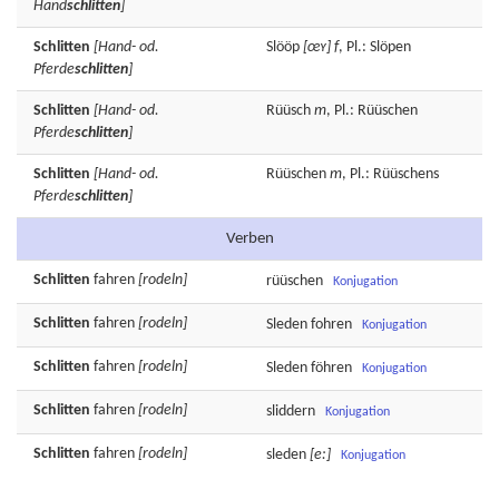
Hand
schlitten
]
Schlitten
[Hand- od.
Slööp
[œʏ]
f
, Pl.: Slöpen
Pferde
schlitten
]
Schlitten
[Hand- od.
Rüüsch
m
, Pl.: Rüüschen
Pferde
schlitten
]
Schlitten
[Hand- od.
Rüüschen
m
, Pl.: Rüüschens
Pferde
schlitten
]
Verben
Schlitten
fahren
[rodeln]
rüüschen
Konjugation
Schlitten
fahren
[rodeln]
Sleden
fohren
Konjugation
Schlitten
fahren
[rodeln]
Sleden
föhren
Konjugation
Schlitten
fahren
[rodeln]
sliddern
Konjugation
Schlitten
fahren
[rodeln]
sleden
[e:]
Konjugation