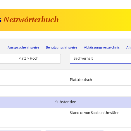
Netzwörterbuch
s
r
Aussprachehinweise
Benutzungshinweise
Abkürzungsverzeichnis
Al
Platt > Hoch
Plattdeutsch
Substantive
Stand
m
vun Saak un Ümstänn