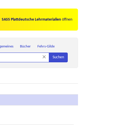
SASS Plattdeutsche Lehrmaterialien
öffnen
lgemeines
Bücher
Fehrs-Gilde
×
Suchen