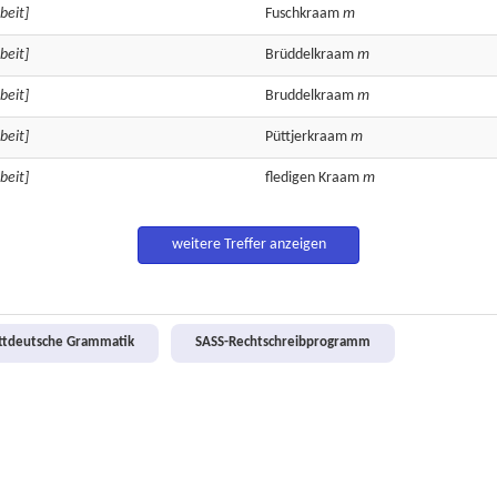
beit]
Fuschkraam
m
beit]
Brüddelkraam
m
beit]
Bruddelkraam
m
beit]
Püttjerkraam
m
beit]
fledigen
Kraam
m
weitere Treffer anzeigen
attdeutsche Grammatik
SASS-Rechtschreibprogramm