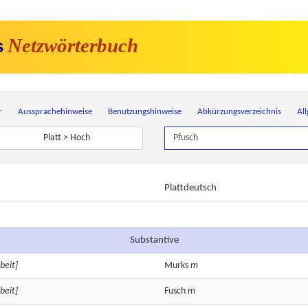
Netzwörterbuch
s
r
Aussprachehinweise
Benutzungshinweise
Abkürzungsverzeichnis
Al
Platt > Hoch
Plattdeutsch
Substantive
beit]
Murks
m
beit]
Fusch
m