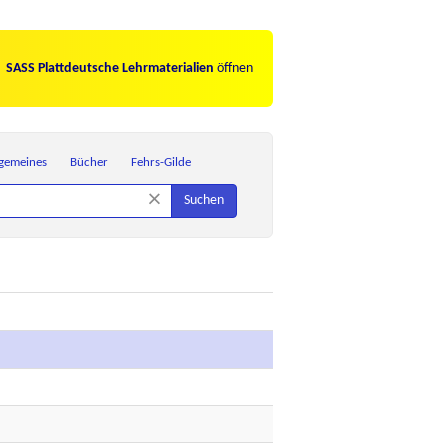
SASS Plattdeutsche Lehrmaterialien
öffnen
lgemeines
Bücher
Fehrs-Gilde
×
Suchen