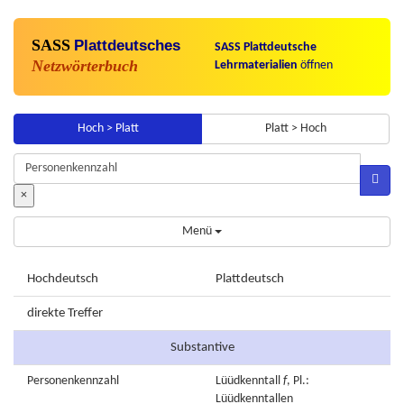
SASS
Plattdeutsches
SASS Plattdeutsche
Netzwörterbuch
Lehrmaterialien
öffnen
Hoch > Platt
Platt > Hoch
×
Menü
Hochdeutsch
Plattdeutsch
direkte Treffer
Substantive
Personenkennzahl
Lüüdkenntall
f
, Pl.:
Lüüdkenntallen