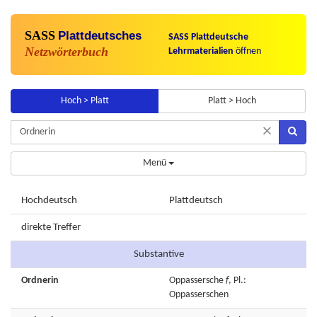
SASS
Plattdeutsches
SASS Plattdeutsche
Netzwörterbuch
Lehrmaterialien
öffnen
Hoch > Platt
Platt > Hoch
×
Menü
Hochdeutsch
Plattdeutsch
direkte Treffer
Substantive
Ordnerin
Oppassersche
f
, Pl.:
Oppasserschen