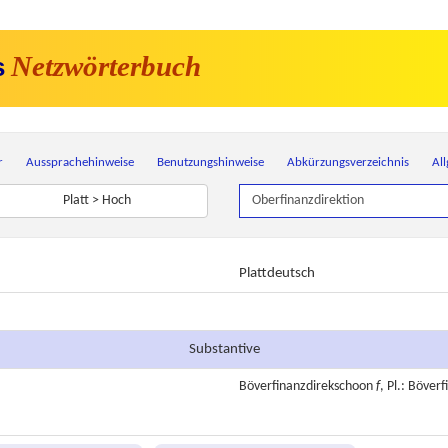
Netzwörterbuch
s
r
Aussprachehinweise
Benutzungshinweise
Abkürzungsverzeichnis
Al
Platt > Hoch
Plattdeutsch
Substantive
Böverfinanzdirekschoon
f
, Pl.: Böver