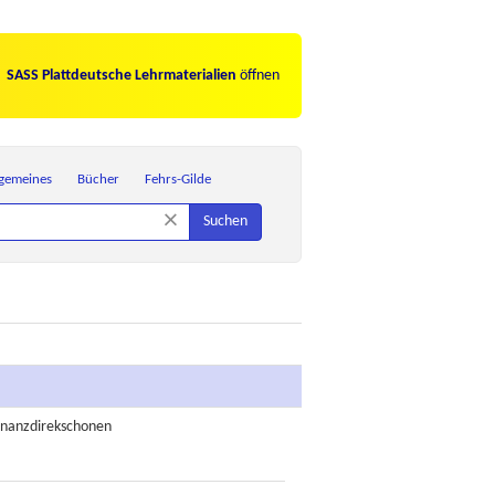
SASS Plattdeutsche Lehrmaterialien
öffnen
lgemeines
Bücher
Fehrs-Gilde
×
Suchen
finanzdirekschonen