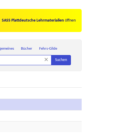
SASS Plattdeutsche Lehrmaterialien
öffnen
lgemeines
Bücher
Fehrs-Gilde
×
Suchen