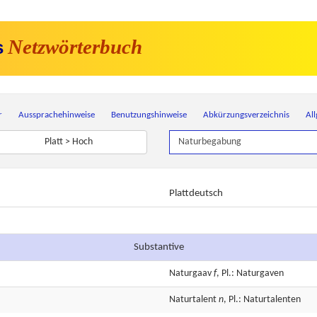
Netzwörterbuch
s
r
Aussprachehinweise
Benutzungshinweise
Abkürzungsverzeichnis
Al
Platt > Hoch
Plattdeutsch
Substantive
Naturgaav
f
, Pl.: Naturgaven
Naturtalent
n
, Pl.: Naturtalenten