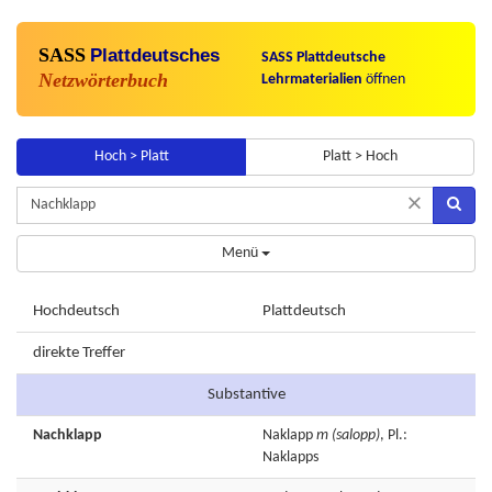
SASS
Plattdeutsches
SASS Plattdeutsche
Netzwörterbuch
Lehrmaterialien
öffnen
Hoch > Platt
Platt > Hoch
×
Menü
Hochdeutsch
Plattdeutsch
direkte Treffer
Substantive
Nachklapp
Naklapp
m
(salopp)
, Pl.:
Naklapps