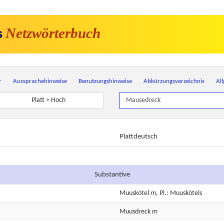
Netzwörterbuch
s
r
Aussprachehinweise
Benutzungshinweise
Abkürzungsverzeichnis
Al
Platt > Hoch
Plattdeutsch
Substantive
Muuskötel
m
, Pl.: Muuskötels
Muusdreck
m