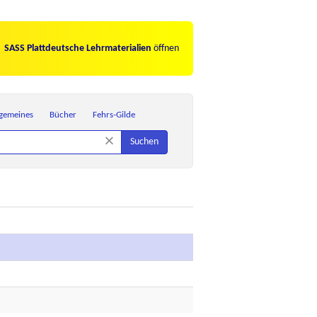
SASS Plattdeutsche Lehrmaterialien
öffnen
lgemeines
Bücher
Fehrs-Gilde
×
Suchen