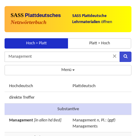
SASS
Plattdeutsches
SASS Plattdeutsche
Netzwörterbuch
Lehrmaterialien
öffnen
Hoch > Platt
Platt > Hoch
×
Menü
Hochdeutsch
Plattdeutsch
direkte Treffer
Substantive
Management
[in allen hd Bed]
Management
n
, Pl.:
(ggf)
Managements