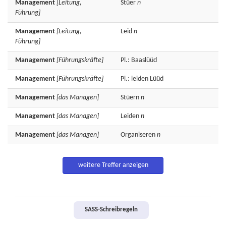
Management
[Leitung,
Stüer
n
Führung]
Management
[Leitung,
Leid
n
Führung]
Management
[Führungskräfte]
Pl.: Baaslüüd
Management
[Führungskräfte]
Pl.: leiden Lüüd
Management
[das Managen]
Stüern
n
Management
[das Managen]
Leiden
n
Management
[das Managen]
Organiseren
n
weitere Treffer anzeigen
SASS-Schreibregeln