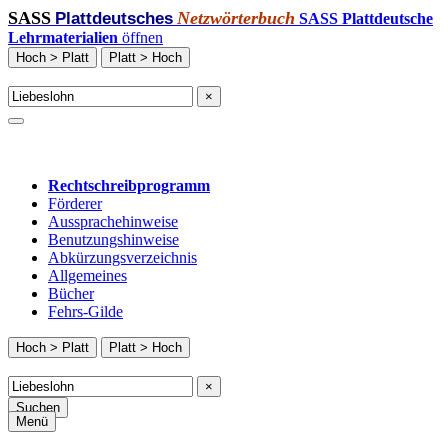
SASS
Netzwörterbuch
Plattdeutsches
SASS Plattdeutsche
Lehrmaterialien
öffnen
Hoch > Platt
Platt > Hoch
×
Rechtschreibprogramm
Förderer
Aussprachehinweise
Benutzungshinweise
Abkürzungsverzeichnis
Allgemeines
Bücher
Fehrs-Gilde
Hoch > Platt
Platt > Hoch
×
Suchen
Menü