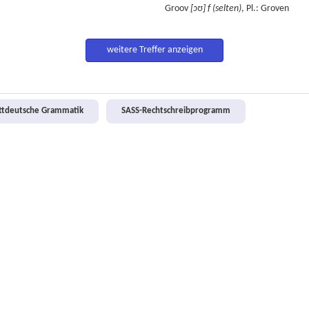
Groov
[ɔʊ]
f
(selten)
, Pl.: Groven
weitere Treffer anzeigen
attdeutsche Grammatik
SASS-Rechtschreibprogramm