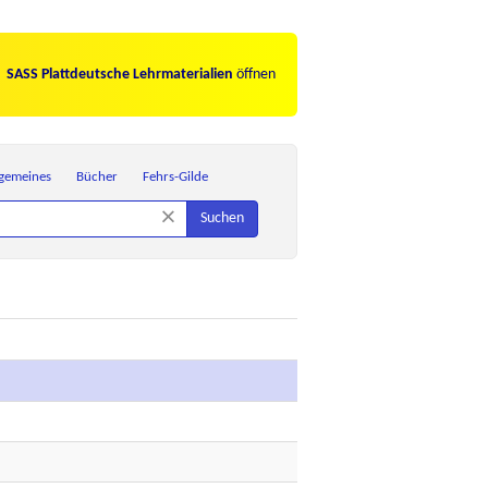
SASS Plattdeutsche Lehrmaterialien
öffnen
lgemeines
Bücher
Fehrs-Gilde
×
Suchen