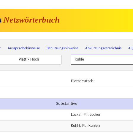
Netzwörterbuch
s
r
Aussprachehinweise
Benutzungshinweise
Abkürzungsverzeichnis
Al
Platt > Hoch
Plattdeutsch
Substantive
Lock
n
, Pl.: Löcker
Kuhl
f
, Pl.: Kuhlen