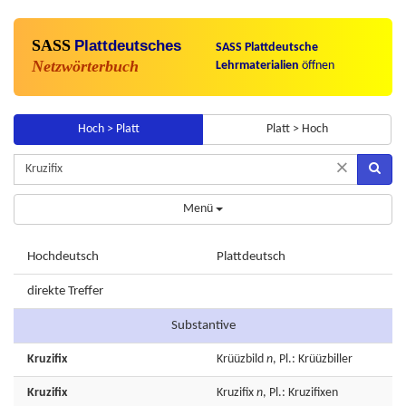
SASS
Plattdeutsches
SASS Plattdeutsche
Netzwörterbuch
Lehrmaterialien
öffnen
Hoch > Platt
Platt > Hoch
×
Menü
Hochdeutsch
Plattdeutsch
direkte Treffer
Substantive
Kruzifix
Krüüzbild
n
, Pl.: Krüüzbiller
Kruzifix
Kruzifix
n
, Pl.: Kruzifixen