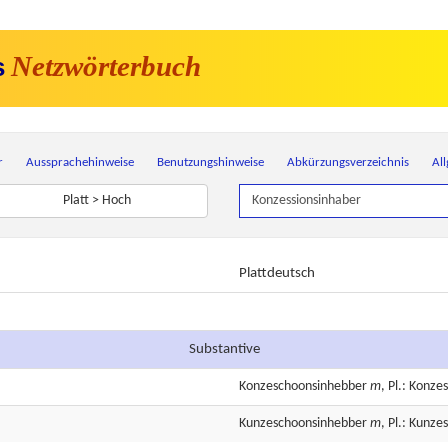
Netzwörterbuch
s
r
Aussprachehinweise
Benutzungshinweise
Abkürzungsverzeichnis
Al
Platt > Hoch
Plattdeutsch
Substantive
Konzeschoonsinhebber
m
, Pl.: Konz
Kunzeschoonsinhebber
m
, Pl.: Kunz