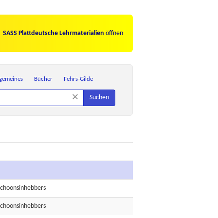
SASS Plattdeutsche Lehrmaterialien
öffnen
lgemeines
Bücher
Fehrs-Gilde
×
Suchen
eschoonsinhebbers
eschoonsinhebbers