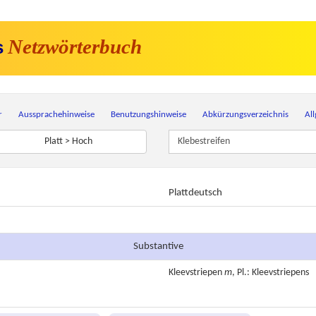
Netzwörterbuch
s
r
Aussprachehinweise
Benutzungshinweise
Abkürzungsverzeichnis
Al
Platt > Hoch
Plattdeutsch
Substantive
Kleevstriepen
m
, Pl.: Kleevstriepens