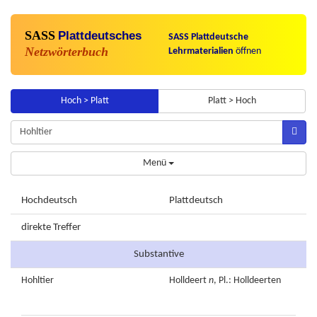
SASS
Plattdeutsches
SASS Plattdeutsche
Netzwörterbuch
Lehrmaterialien
öffnen
Hoch > Platt
Platt > Hoch
Menü
Hochdeutsch
Plattdeutsch
direkte Treffer
Substantive
Hohltier
Holldeert
n
, Pl.: Holldeerten