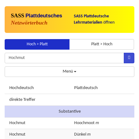
SASS
Plattdeutsches
SASS Plattdeutsche
Netzwörterbuch
Lehrmaterialien
öffnen
Hoch > Platt
Platt > Hoch
Menü
Hochdeutsch
Plattdeutsch
direkte Treffer
Substantive
Hochmut
Hoochmoot
m
Hochmut
Dünkel
m