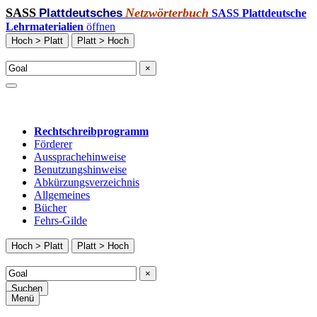
SASS
Netzwörterbuch
Plattdeutsches
SASS Plattdeutsche
Lehrmaterialien
öffnen
Hoch > Platt
Platt > Hoch
×
Rechtschreibprogramm
Förderer
Aussprachehinweise
Benutzungshinweise
Abkürzungsverzeichnis
Allgemeines
Bücher
Fehrs-Gilde
Hoch > Platt
Platt > Hoch
×
Suchen
Menü