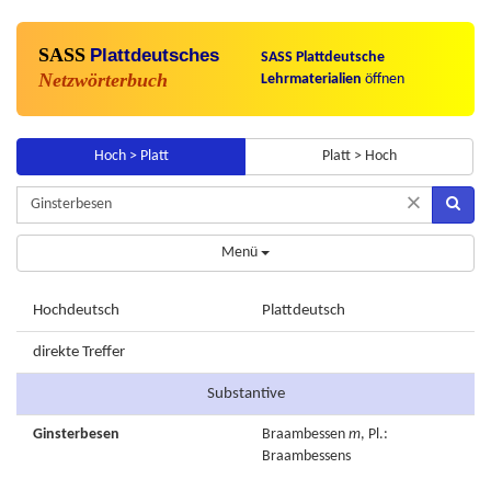
SASS
Plattdeutsches
SASS Plattdeutsche
Netzwörterbuch
Lehrmaterialien
öffnen
Hoch > Platt
Platt > Hoch
×
Menü
Hochdeutsch
Plattdeutsch
direkte Treffer
Substantive
Ginsterbesen
Braambessen
m
, Pl.:
Braambessens