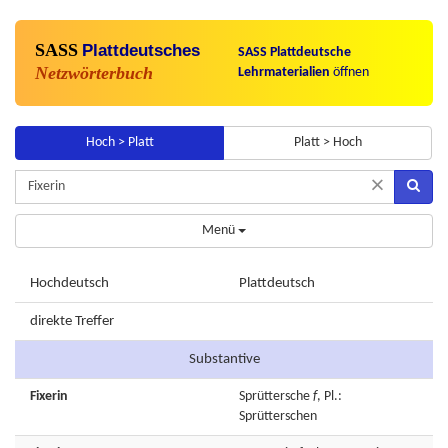
SASS
Plattdeutsches
SASS Plattdeutsche
Netzwörterbuch
Lehrmaterialien
öffnen
Hoch > Platt
Platt > Hoch
×
Menü
Hochdeutsch
Plattdeutsch
direkte Treffer
Substantive
Fixerin
Sprüttersche
f
, Pl.:
Sprütterschen