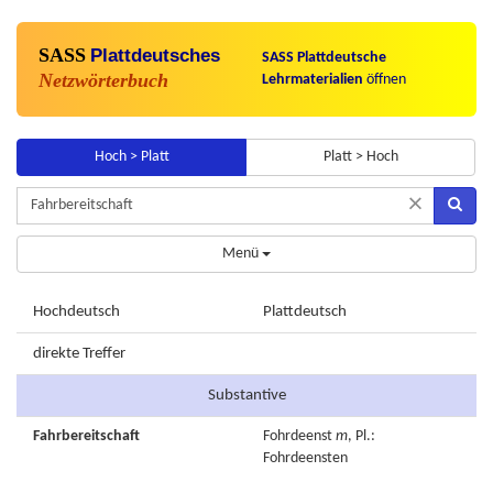
SASS
Plattdeutsches
SASS Plattdeutsche
Netzwörterbuch
Lehrmaterialien
öffnen
Hoch > Platt
Platt > Hoch
×
Menü
Hochdeutsch
Plattdeutsch
direkte Treffer
Substantive
Fahrbereitschaft
Fohrdeenst
m
, Pl.:
Fohrdeensten