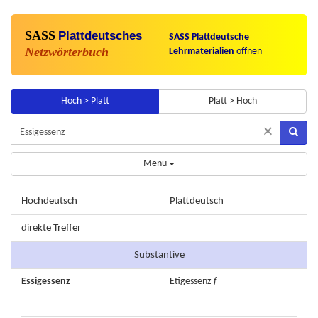
SASS
Plattdeutsches
SASS Plattdeutsche
Netzwörterbuch
Lehrmaterialien
öffnen
Hoch > Platt
Platt > Hoch
×
Menü
Hochdeutsch
Plattdeutsch
direkte Treffer
Substantive
Essigessenz
Etigessenz
f