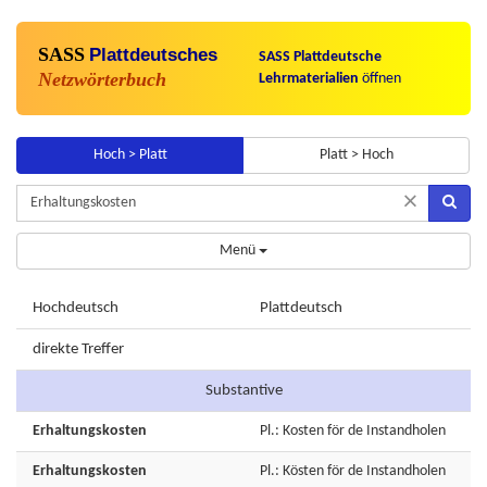
SASS
Plattdeutsches
SASS Plattdeutsche
Netzwörterbuch
Lehrmaterialien
öffnen
Hoch > Platt
Platt > Hoch
×
Menü
Hochdeutsch
Plattdeutsch
direkte Treffer
Substantive
Erhaltungskosten
Pl.: Kosten för de Instandholen
Erhaltungskosten
Pl.: Kösten för de Instandholen