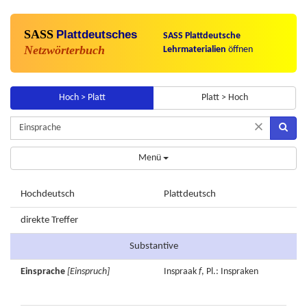
SASS
Plattdeutsches
SASS Plattdeutsche
Netzwörterbuch
Lehrmaterialien
öffnen
Hoch > Platt
Platt > Hoch
×
Menü
Hochdeutsch
Plattdeutsch
direkte Treffer
Substantive
Einsprache
[Einspruch]
Inspraak
f
, Pl.: Inspraken