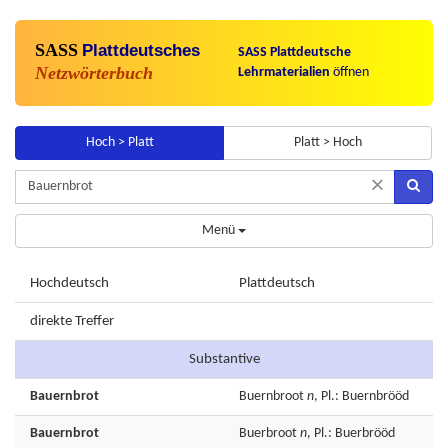
SASS
Plattdeutsches
SASS Plattdeutsche
Netzwörterbuch
Lehrmaterialien
öffnen
Hoch > Platt
Platt > Hoch
×
Menü
Hochdeutsch
Plattdeutsch
direkte Treffer
Substantive
Bauernbrot
Buernbroot
n
, Pl.: Buernbrööd
Bauernbrot
Buerbroot
n
, Pl.: Buerbrööd