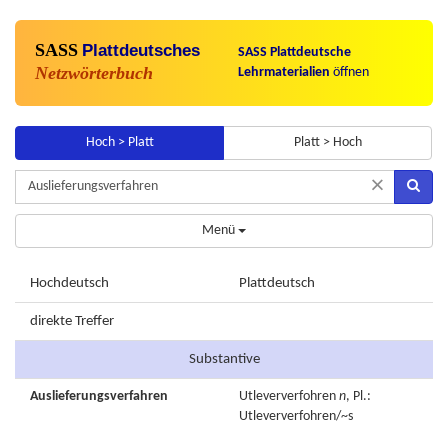
SASS
Plattdeutsches
SASS Plattdeutsche
Netzwörterbuch
Lehrmaterialien
öffnen
Hoch > Platt
Platt > Hoch
×
Menü
Hochdeutsch
Plattdeutsch
direkte Treffer
Substantive
Auslieferungsverfahren
Utleververfohren
n
, Pl.:
Utleververfohren/~s