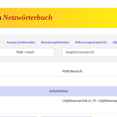
Netzwörterbuch
s
r
Aussprachehinweise
Benutzungshinweise
Abkürzungsverzeichnis
Al
Platt > Hoch
Plattdeutsch
Substantive
Utglieksanspröök
m
, Pl.: Utglieksans