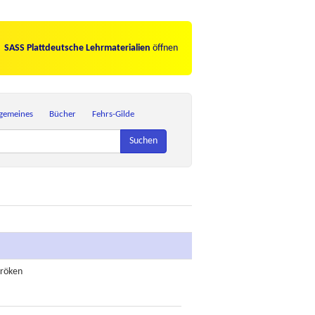
SASS Plattdeutsche Lehrmaterialien
öffnen
lgemeines
Bücher
Fehrs-Gilde
Suchen
pröken