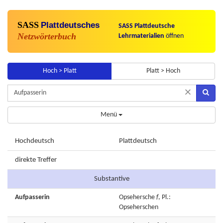
SASS
Plattdeutsches
SASS Plattdeutsche
Netzwörterbuch
Lehrmaterialien
öffnen
Hoch > Platt
Platt > Hoch
×
Menü
Hochdeutsch
Plattdeutsch
direkte Treffer
Substantive
Aufpasserin
Opsehersche
f
, Pl.:
Opseherschen