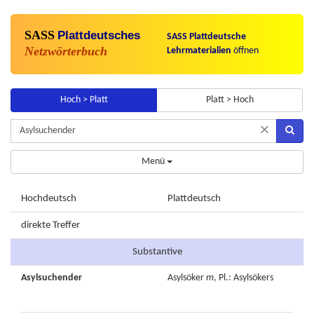
SASS
Plattdeutsches
SASS Plattdeutsche
Netzwörterbuch
Lehrmaterialien
öffnen
Hoch > Platt
Platt > Hoch
×
Menü
Hochdeutsch
Plattdeutsch
direkte Treffer
Substantive
Asylsuchender
Asylsöker
m
, Pl.: Asylsökers