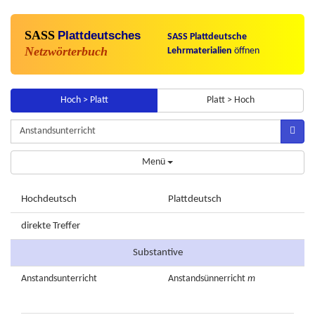
SASS
Plattdeutsches
SASS Plattdeutsche
Netzwörterbuch
Lehrmaterialien
öffnen
Hoch > Platt
Platt > Hoch
Menü
Hochdeutsch
Plattdeutsch
direkte Treffer
Substantive
Anstandsunterricht
Anstandsünnerricht
m