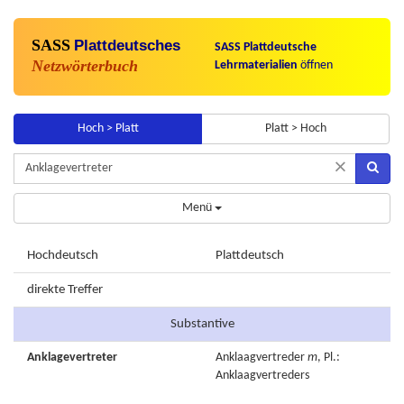
SASS
Plattdeutsches
SASS Plattdeutsche
Netzwörterbuch
Lehrmaterialien
öffnen
Hoch > Platt
Platt > Hoch
×
Menü
Hochdeutsch
Plattdeutsch
direkte Treffer
Substantive
Anklagevertreter
Anklaagvertreder
m
, Pl.:
Anklaagvertreders