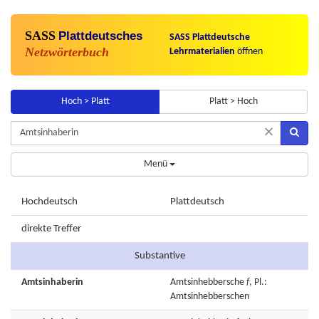
SASS
Plattdeutsches
SASS Plattdeutsche
Netzwörterbuch
Lehrmaterialien
öffnen
Hoch > Platt
Platt > Hoch
×
Menü
Hochdeutsch
Plattdeutsch
direkte Treffer
Substantive
Amtsinhaberin
Amtsinhebbersche
f
, Pl.:
Amtsinhebberschen