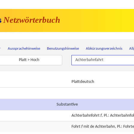
Netzwörterbuch
s
r
Aussprachehinweise
Benutzungshinweise
Abkürzungsverzeichnis
Al
Platt > Hoch
Plattdeutsch
Substantive
Achterbahnfohrt
f
, Pl.: Achterbahnfoh
Fohrt
f
mit de Achterbahn, Pl.: Fohrte