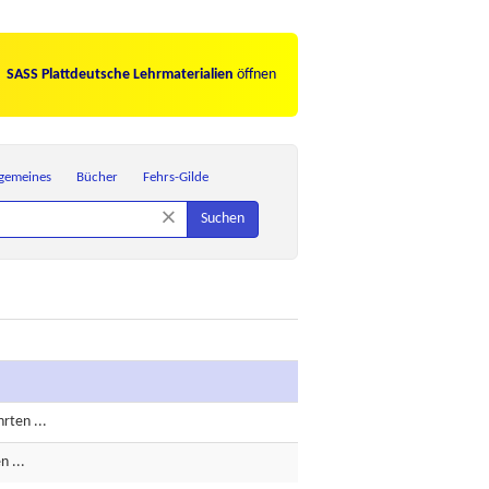
SASS Plattdeutsche Lehrmaterialien
öffnen
lgemeines
Bücher
Fehrs-Gilde
×
Suchen
rten ...
n ...