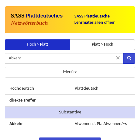
SASS
Plattdeutsches
SASS Plattdeutsche
Netzwörterbuch
Lehrmaterialien
öffnen
Hoch > Platt
Platt > Hoch
×
Menü
Hochdeutsch
Plattdeutsch
direkte Treffer
Substantive
Abkehr
Afwennen
f
, Pl.: Afwennen/~s