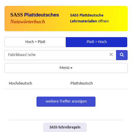
SASS
Plattdeutsches
SASS Plattdeutsche
Netzwörterbuch
Lehrmaterialien
öffnen
Hoch > Platt
Platt > Hoch
×
Menü
Hochdeutsch
Plattdeutsch
weitere Treffer anzeigen
SASS-Schreibregeln